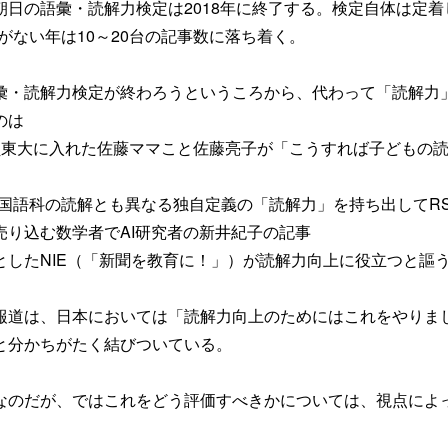
朝日の語彙・読解力検定は2018年に終了する。検定自体は定着
表がない年は10～20台の記事数に落ち着く。
彙・読解力検定が終わろうというころから、代わって「読解力
のは
員東大に入れた佐藤ママこと佐藤亮子が「こうすれば子どもの
の国語科の読解とも異なる独自定義の「読解力」を持ち出してR
売り込む数学者でAI研究者の新井紀子の記事
としたNIE（「新聞を教育に！」）が読解力向上に役立つと謳
報道は、日本においては「読解力向上のためにはこれをやりま
と分かちがたく結びついている。
なのだが、ではこれをどう評価すべきかについては、視点によ