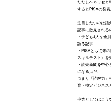
ただしベネッセと
するとPISAの発
注目したいのは語
記事に散見される
・子ども4人を全
語る記事
・PISAとも従来
スキルテスト）を
・読売新聞を中心
になる点だ。
つまり「読解力」
育・検定ビジネス
事実としてはこう