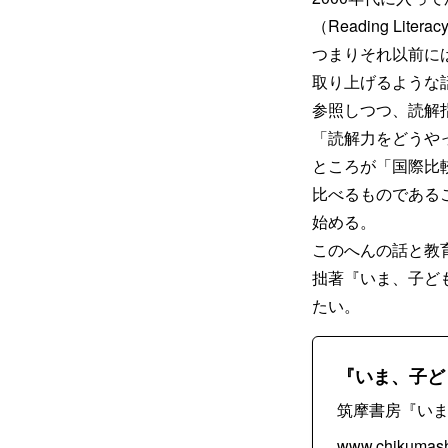
（Reading L
つまりそれ以前に
取り上げるような
参照しつつ、読解
「読解力をどうや
ところが「国際比較
比べるものである
始める。
このへんの話と教
拙著『いま、子ど
たい。
『いま、子ど
筑摩書房『い
www.chikumash