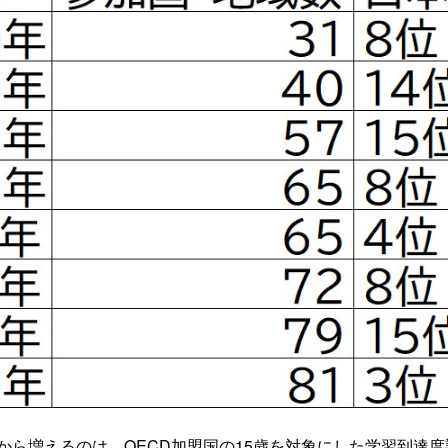
てから増えるのは、OECD加盟国の15歳を対象にした学習到達度