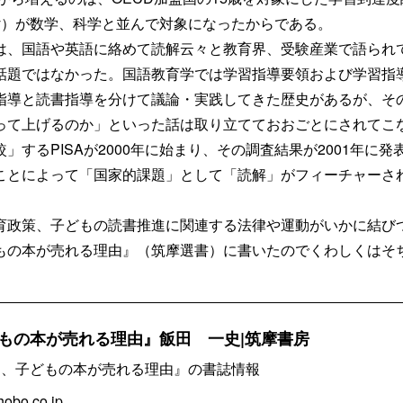
iteracy）が数学、科学と並んで対象になったからである。
は、国語や英語に絡めて読解云々と教育界、受験産業で語られ
話題ではなかった。国語教育学では学習指導要領および学習指
指導と読書指導を分けて議論・実践してきた歴史があるが、そ
って上げるのか」といった話は取り立てておおごとにされてこ
」するPISAが2000年に始まり、その調査結果が2001年に
ことによって「国家的課題」として「読解」がフィーチャーさ
育政策、子どもの読書推進に関連する法律や運動がいかに結び
もの本が売れる理由』（筑摩選書）に書いたのでくわしくはそ
もの本が売れる理由』飯田 一史|筑摩書房
ま、子どもの本が売れる理由』の書誌情報
obo.co.jp