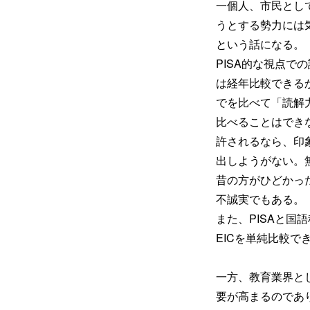
一個人、市民とし
うとする勢力には
という話になる。
PISA的な視点で
は経年比較できる
でを比べて「読解
比べることはでき
許されるなら、印
出しようがない。
昔の方がひどかっ
不誠実でもある。
また、PISAと
EICを単純比較で
一方、教育業界と
要が高まるのであ