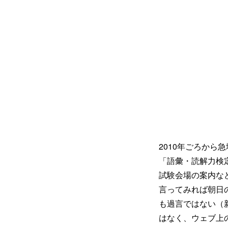
2010年ごろから
「語彙・読解力検
試験会場の案内な
言ってみれば朝日
も過言ではない（新
はなく、ウェブ上