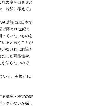
これカネを出させよ
か、冷静に考えて」
ISA以前には日本で
紀以降と20世紀ま
測っていないものを
ていると言うことが
拠がなければ結論も
うだった可能性や、
しか語らないので、
ている。英検とTO
する講座・検定の需
ピックがないか探し