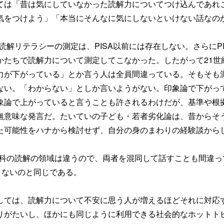
ては「昔は気にしていなかった読解力についてつけ込んであれ
気をつけよう」「本当にそんなに気にしないといけない話なの
の読解リテラシーの測定は、PISA以前には存在しない。さらにP
かたちで読解力について測定してこなかった。したがって21世
力が下がっている」とか言う人は全員間違っている。そもそも
ない。「わからない」としか言いようがない。印象論で下がっ
象論で上がっていると言うことも許されるわけだが、基準や根
無意味な発言だ。たいていの子ども・若者劣化論は、昔からそ
た可能性をハナから検討せず、自分の身のまわりの経験談から
国語科の読解の領域は違うので、両者を混同して話すことも間違っ
きないのと同じである。
しては、読解力について不安に思う人が増えるほどそれに対応
りがたいし、ほかにも同じように利用できる社会的なホットト