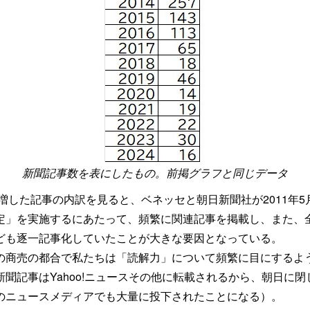
新聞記事数を表にしたもの。前掲グラフと同じデータ
急増した記事の内訳を見ると、ベネッセと朝日新聞社が2011年
定」を実施するにあたって、頻繁に関連記事を掲載し、また、
ども逐一記事化していたことが大きな要因となっている。
の商売の都合で私たちは「読解力」について頻繁に目にするよ
聞記事はYahoo!ニュースその他に転載されるから、朝日に
のニュースメディアでも大量に投下されたことになる）。