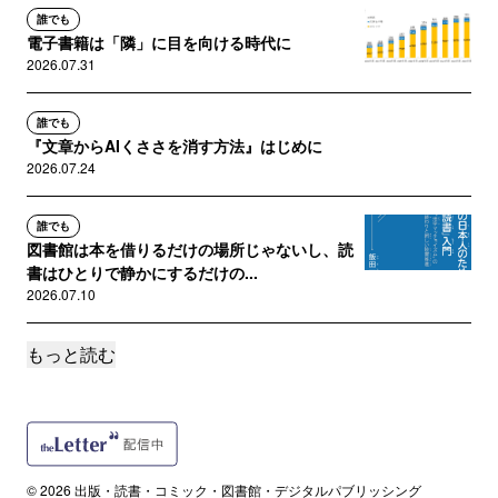
誰でも
電子書籍は「隣」に目を向ける時代に
2026.07.31
誰でも
『文章からAIくささを消す方法』はじめに
2026.07.24
誰でも
図書館は本を借りるだけの場所じゃないし、読
書はひとりで静かにするだけの...
2026.07.10
もっと読む
誰でも
『ゆる読書』とかいう本を出す人間のゆるさと
は無縁の6月
2026.07.03
誰でも
© 2026 出版・読書・コミック・図書館・デジタルパブリッシング