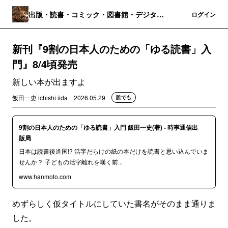
出版・読書・コミック・図書館・デジタル
登録
ログイン
パブリッシング
新刊『9割の日本人のための「ゆる読書」入
門』8/4頃発売
新しい本が出ますよ
飯田一史 ichishi iida
2026.05.29
誰でも
9割の日本人のための「ゆる読書」入門 飯田一史(著) - 時事通信出
版局
日本は読書後進国!? 活字だらけの紙の本だけを読書と思い込んでいま
せんか？ 子どもの活字離れを嘆く前...
www.hanmoto.com
めずらしく仮タイトルにしていた書名がそのまま通りま
した。