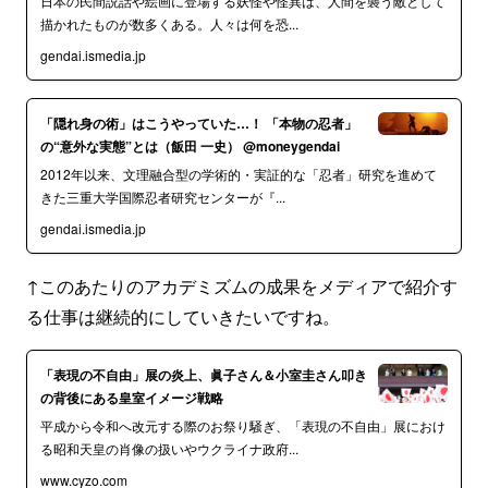
日本の民間説話や絵画に登場する妖怪や怪異は、人間を襲う敵として
描かれたものが数多くある。人々は何を恐...
gendai.ismedia.jp
「隠れ身の術」はこうやっていた…！ 「本物の忍者」
の“意外な実態”とは（飯田 一史） @moneygendai
2012年以来、文理融合型の学術的・実証的な「忍者」研究を進めて
きた三重大学国際忍者研究センターが『...
gendai.ismedia.jp
↑このあたりのアカデミズムの成果をメディアで紹介す
る仕事は継続的にしていきたいですね。
「表現の不自由」展の炎上、眞子さん＆小室圭さん叩き
の背後にある皇室イメージ戦略
平成から令和へ改元する際のお祭り騒ぎ、「表現の不自由」展におけ
る昭和天皇の肖像の扱いやウクライナ政府...
www.cyzo.com