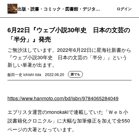
出版・読書・コミック・図書館・デジタル
登録
ログイン
パブリッシング
6月22日『ウェブ小説30年史 日本の文芸の
「半分」』発売
ご無沙汰しています。2022年6月22日に星海社新書から
『ウェブ小説30年史 日本の文芸の「半分」』という
新しい単著が出ます。
飯田一史 ichishi iida
2022.06.20
誰でも
https://www.hanmoto.com/bd/isbn/9784065284049
エブリスタ運営のmonokakiで連載していた「Ｗｅｂ小
説書籍化クロニクル」に大幅な加筆修正を加えて全550
ページの大著となっています。