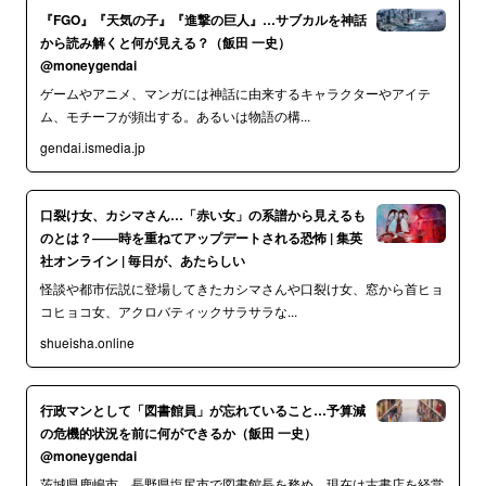
『FGO』『天気の子』『進撃の巨人』…サブカルを神話
から読み解くと何が見える？（飯田 一史）
@moneygendai
ゲームやアニメ、マンガには神話に由来するキャラクターやアイテ
ム、モチーフが頻出する。あるいは物語の構...
gendai.ismedia.jp
口裂け女、カシマさん…「赤い女」の系譜から見えるも
のとは？――時を重ねてアップデートされる恐怖 | 集英
社オンライン | 毎日が、あたらしい
怪談や都市伝説に登場してきたカシマさんや口裂け女、窓から首ヒョ
コヒョコ女、アクロバティックサラサラな...
shueisha.online
行政マンとして「図書館員」が忘れていること…予算減
の危機的状況を前に何ができるか（飯田 一史）
@moneygendai
茨城県鹿嶋市、長野県塩尻市で図書館長を務め、現在は古書店を経営