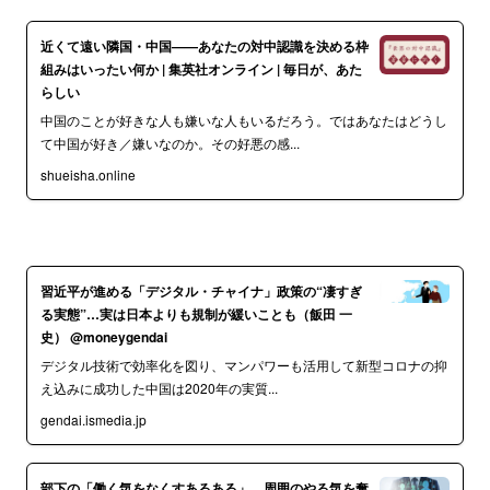
近くて遠い隣国・中国——あなたの対中認識を決める枠
組みはいったい何か | 集英社オンライン | 毎日が、あた
らしい
中国のことが好きな人も嫌いな人もいるだろう。ではあなたはどうし
て中国が好き／嫌いなのか。その好悪の感...
shueisha.online
習近平が進める「デジタル・チャイナ」政策の“凄すぎ
る実態”…実は日本よりも規制が緩いことも（飯田 一
史） @moneygendai
デジタル技術で効率化を図り、マンパワーも活用して新型コロナの抑
え込みに成功した中国は2020年の実質...
gendai.ismedia.jp
部下の「働く気をなくすあるある」…周囲のやる気を奪