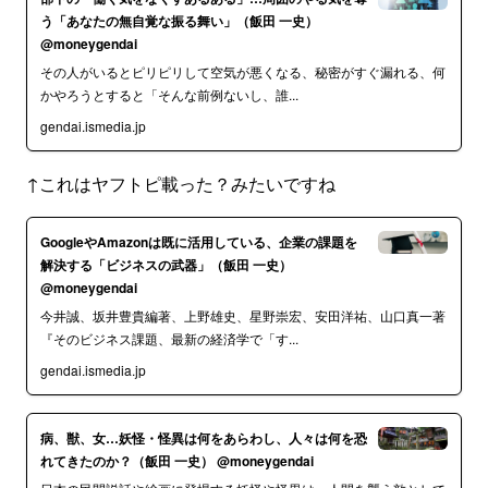
う「あなたの無自覚な振る舞い」（飯田 一史）
@moneygendai
その人がいるとピリピリして空気が悪くなる、秘密がすぐ漏れる、何
かやろうとすると「そんな前例ないし、誰...
gendai.ismedia.jp
↑これはヤフトピ載った？みたいですね
GoogleやAmazonは既に活用している、企業の課題を
解決する「ビジネスの武器」（飯田 一史）
@moneygendai
今井誠、坂井豊貴編著、上野雄史、星野崇宏、安田洋祐、山口真一著
『そのビジネス課題、最新の経済学で「す...
gendai.ismedia.jp
病、獣、女…妖怪・怪異は何をあらわし、人々は何を恐
れてきたのか？（飯田 一史） @moneygendai