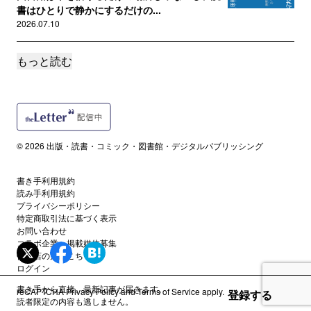
書はひとりで静かにするだけの...
2026.07.10
もっと読む
誰でも
『ゆる読書』とかいう本を出す人間のゆるさと
は無縁の6月
2026.07.03
誰でも
© 2026 出版・読書・コミック・図書館・デジタルパブリッシング
新刊『9割の日本人のための「ゆる読書」入門』8/4頃発売
2026.05.29
書き手利用規約
読み手利用規約
誰でも
プライバシーポリシー
「しょうもなAI」作品の氾濫
特定商取引法に基づく表示
お問い合わせ
2026.05.07
コラボ企業・掲載媒体募集
代理店の方はこちら
ログイン
誰でも
新入社員研修で講演して感じた、基本や全体像を伝える場の必
書き手から直接、最新記事が届きます。
reCAPTCHA
Privacy Policy
and
Terms of Service
apply.
登録する
要性
読者限定の内容も逃しません。
2026.04.10