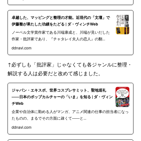
卓越した、マッピングと整理の才能。近現代の「文壇」で
伊藤整が果たした功績をたどる | ダ・ヴィンチWeb
ノーベル文学賞作家である川端康成と、川端が見いだした
作家・批評家であり、『チャタレイ夫人の恋人』の翻...
ddnavi.com
↑必ずしも「批評家」じゃなくても各ジャンルに整理・
解説する人は必要だと改めて感じました。
ジャパン・エキスポ、世界コスプレサミット、聖地巡礼
――日本のポップカルチャーの「いま」を知る | ダ・ヴィン
チWeb
企業や自治体に勤める人がマンガ、アニメ関連の仕事の担当者になっ
たものの、まるでその方面に疎くて――と...
ddnavi.com