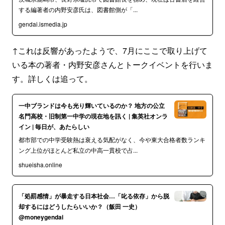
する編著者の内野安彦氏は、図書館側が「...
gendai.ismedia.jp
↑これは反響があったようで、7月にここで取り上げて
いる本の著者・内野安彦さんとトークイベントを行いま
す。詳しくは追って。
一中ブランドは今も光り輝いているのか？ 地方の公立
名門高校・旧制第一中学の現在地を訊く | 集英社オンラ
イン | 毎日が、あたらしい
都市部での中学受験熱は衰える気配がなく、今や東大合格者数ランキ
ング上位がほとんど私立の中高一貫校で占...
shueisha.online
「処罰感情」が暴走する日本社会…「叱る依存」から脱
却するにはどうしたらいいか？（飯田 一史）
@moneygendai