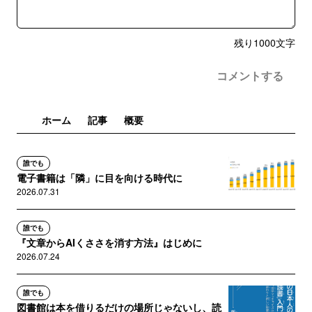
残り
1000
文字
コメントする
ホーム
記事
概要
誰でも
電子書籍は「隣」に目を向ける時代に
2026.07.31
誰でも
『文章からAIくささを消す方法』はじめに
2026.07.24
誰でも
図書館は本を借りるだけの場所じゃないし、読