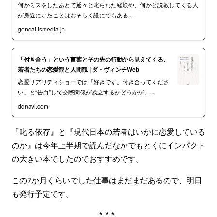
何かミスをしたあとで延々と叱られた経験や、何かと説教してくる人
が身近にいたことはおそらく誰にでもある...
gendai.ismedia.jp
「付き合う」という言葉とその先の行動から見えてくる、
若者たちの恋愛観と人間観 | ダ・ヴィンチWeb
恋愛リアリティショーでは「好きです。付き合ってくださ
い」と“告白”して交際関係が成立するかどうかが、...
ddnavi.com
『叱る依存』と『現代日本の若者はいかに恋愛している
のか』は今年上半期で読んだなかでもとくにインパクト
の大きい本でしたのでおすすめです。
この7か月くらいでした仕事はまだまだあるので、明日
も発行予定です。
***