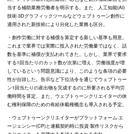
当する補助業務労働者を明示する。また、人工知能(AI)
技術·3Dグラフィックツールなどウェブトゥーン創作に
適用された新技術により分化した業務も区分。
・創作労働に対する補償を算定する新しい基準も用意。
これまで業界では実際に投入された労働量ではなく、話
数を基準に補償が支払われてきた。しかし、業界で要求
する1回当たりのカット数が次第に増え、労働強度が増
しているという問題意識により、このような条項の必要
性が台頭した。告示など下位法令を通じてウェブトゥー
ン1回当たりの産出物を完成するのに所要される平均労
働時間を算定。また、ウェブトゥーンクリエイターの休
む権利保障のための有給休載権概念も導入される予定。
・ウェブトゥーンクリエイターがプラットフォーム·エ
ージェンシー(CP)と連載契約時に投資·製作リスクから