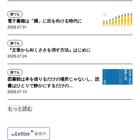
誰でも
電子書籍は「隣」に目を向ける時代に
2026.07.31
誰でも
『文章からAIくささを消す方法』はじめに
2026.07.24
誰でも
図書館は本を借りるだけの場所じゃないし、読
書はひとりで静かにするだけの...
2026.07.10
もっと読む
誰でも
『ゆる読書』とかいう本を出す人間のゆるさと
は無縁の6月
2026.07.03