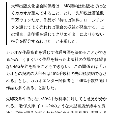
大韓出版文化協会関係者は「MG契約は出版社ではな
くカカオが望んですること」とし「先印税は普通数
千万ウォンだが、作品が『待てば無料』ローンチン
グを通じてよく売れれば億台の収益が発生する。 こ
の場合、先印税を通じてクリエイターにより少ない
持分を配分するわけだ」と主張した。
カカオが作品審査を通じて流通可否を決めることができ
るため、うまくいく作品を持った出版社の立場では望ま
ないMG契約を断ることもできない。 この関係者は「カ
カオとの契約の大部分は45%手数料の先印税契約でなさ
れる」とし、カカオエンター関係者も「45%手数料適用
作品も多くある」と話した。
先印税条件ではない30%手数料率に対しても意見が分か
れる。 教保文庫·イエス24のような大型書店が紙本を流
通して受け取ると知られた30%台の手数料率に匹敵する