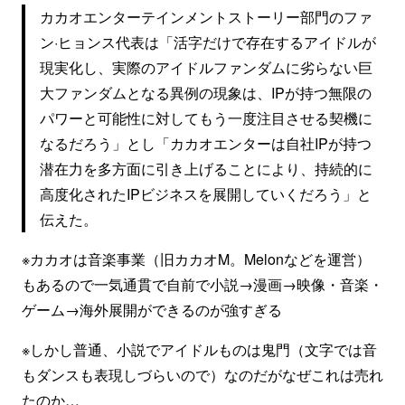
カカオエンターテインメントストーリー部門のファ
ン·ヒョンス代表は「活字だけで存在するアイドルが
現実化し、実際のアイドルファンダムに劣らない巨
大ファンダムとなる異例の現象は、IPが持つ無限の
パワーと可能性に対してもう一度注目させる契機に
なるだろう」とし「カカオエンターは自社IPが持つ
潜在力を多方面に引き上げることにより、持続的に
高度化されたIPビジネスを展開していくだろう」と
伝えた。
※カカオは音楽事業（旧カカオM。Melonなどを運営）
もあるので一気通貫で自前で小説→漫画→映像・音楽・
ゲーム→海外展開ができるのが強すぎる
※しかし普通、小説でアイドルものは鬼門（文字では音
もダンスも表現しづらいので）なのだがなぜこれは売れ
たのか…