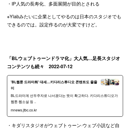
・IP人気の長寿化、多面展開が目的とされる
※Ylabみたいに企業としてやるのは日本のスタジオでも
できるのでは。設定作るのが大変ですけど。
「BLウェブトゥーンドラマ化」大人気…足長スタジオ
コンテンツも続々 2022-07-12
'BL웹툰 드라마화' 대세…키다리스튜디오 콘텐트도 줄줄
이
BL드라마계 선두주자로 나서겠다는 뜻이 확고하다. 키다리스튜디오가
웹툰·웹소설 등 ..
mnews.jtbc.co.kr
・キダリスタジオがウェブトゥーン·ウェブ小説など自