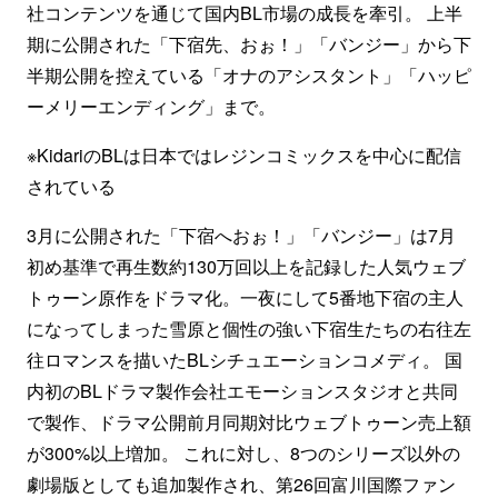
社コンテンツを通じて国内BL市場の成長を牽引。 上半
期に公開された「下宿先、おぉ！」「バンジー」から下
半期公開を控えている「オナのアシスタント」「ハッピ
ーメリーエンディング」まで。
※KidariのBLは日本ではレジンコミックスを中心に配信
されている
3月に公開された「下宿へおぉ！」「バンジー」は7月
初め基準で再生数約130万回以上を記録した人気ウェブ
トゥーン原作をドラマ化。一夜にして5番地下宿の主人
になってしまった雪原と個性の強い下宿生たちの右往左
往ロマンスを描いたBLシチュエーションコメディ。 国
内初のBLドラマ製作会社エモーションスタジオと共同
で製作、ドラマ公開前月同期対比ウェブトゥーン売上額
が300%以上増加。 これに対し、8つのシリーズ以外の
劇場版としても追加製作され、第26回富川国際ファン