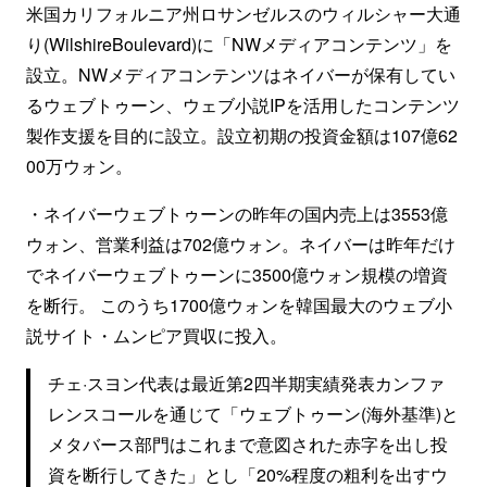
米国カリフォルニア州ロサンゼルスのウィルシャー大通
り(WilshireBoulevard)に「NWメディアコンテンツ」を
設立。NWメディアコンテンツはネイバーが保有してい
るウェブトゥーン、ウェブ小説IPを活用したコンテンツ
製作支援を目的に設立。設立初期の投資金額は107億62
00万ウォン。
・ネイバーウェブトゥーンの昨年の国内売上は3553億
ウォン、営業利益は702億ウォン。ネイバーは昨年だけ
でネイバーウェブトゥーンに3500億ウォン規模の増資
を断行。 このうち1700億ウォンを韓国最大のウェブ小
説サイト・ムンピア買収に投入。
チェ·スヨン代表は最近第2四半期実績発表カンファ
レンスコールを通じて「ウェブトゥーン(海外基準)と
メタバース部門はこれまで意図された赤字を出し投
資を断行してきた」とし「20%程度の粗利を出すウ