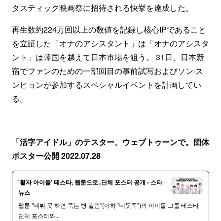
タスティック映画祭に招待される快挙を達成した。
再生数約224万回以上の数値を記録し核心IPであること
を立証した「オナのアシスタント」は「オナのアシスタ
ント」は韓国を越えて日本市場を狙う。 31日、日本新
宿でファンのための一部回目の事前試写およびソン·ス
ンヒョンが参加するスペシャルイベントを計画してい
る。
「活字アイドル」のテスター、ウェブトゥーンで。団体
ポスター公開 2022.07.28
'활자 아이돌' 테스타, 웹툰으로..단체 포스터 공개 - 스타
뉴스
웹툰 "데뷔 못 하면 죽는 병 걸림"(이하 "데못죽")의 아이돌 그룹 테스타
단체 포스터와...