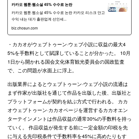
카카오 웹툰·웹소설 45% 수수료 논란
카카오 웹툰·웹소설 45% 수수료 논란 카카오 리스크 안고
수익 내는 대가 출판업계 선인세...
biz.chosun.com
・カカオがウェブトゥーン·ウェブ小説に収益の最大4
5%を手数料として賦課していることが分かった。 10月
1日から開かれる国会文化体育観光委員会の国政監査
で、この問題が水面上に浮上。
出版業界によるとウェブトゥーン·ウェブ小説の流通は
まず作家が出版社を通じて作品を出版した後、出版社と
プラットフォームが契約を結ぶ方式で行われる。 カカ
オウェブトゥーン·カカオページを運営するカカオエン
ターテインメントは作品収益の通常30%の手数料を持っ
ていく。 作品収益が発生する前に一定金額の印税を先
に与える先印税条件で手数料率を45%に高めたりもす