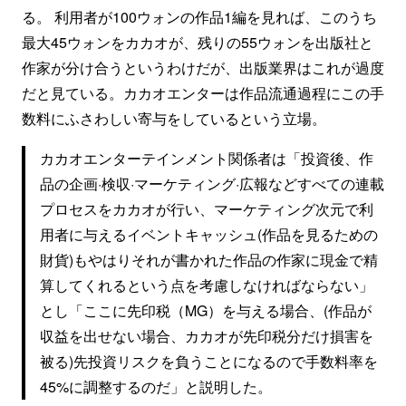
る。 利用者が100ウォンの作品1編を見れば、このうち
最大45ウォンをカカオが、残りの55ウォンを出版社と
作家が分け合うというわけだが、出版業界はこれが過度
だと見ている。カカオエンターは作品流通過程にこの手
数料にふさわしい寄与をしているという立場。
カカオエンターテインメント関係者は「投資後、作
品の企画·検収·マーケティング·広報などすべての連載
プロセスをカカオが行い、マーケティング次元で利
用者に与えるイベントキャッシュ(作品を見るための
財貨)もやはりそれが書かれた作品の作家に現金で精
算してくれるという点を考慮しなければならない」
とし「ここに先印税（MG）を与える場合、(作品が
収益を出せない場合、カカオが先印税分だけ損害を
被る)先投資リスクを負うことになるので手数料率を
45%に調整するのだ」と説明した。