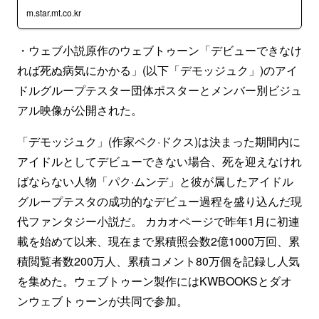
m.star.mt.co.kr
・ウェブ小説原作のウェブトゥーン「デビューできなけ
れば死ぬ病気にかかる」(以下「デモッジュク」)のアイ
ドルグループテスター団体ポスターとメンバー別ビジュ
アル映像が公開された。
「デモッジュク」(作家ペク·ドクス)は決まった期間内に
アイドルとしてデビューできない場合、死を迎えなけれ
ばならない人物「パク·ムンデ」と彼が属したアイドル
グループテスタの成功的なデビュー過程を盛り込んだ現
代ファンタジー小説だ。 カカオページで昨年1月に初連
載を始めて以来、現在まで累積照会数2億1000万回、累
積閲覧者数200万人、累積コメント80万個を記録し人気
を集めた。ウェブトゥーン製作にはKWBOOKSとダオ
ンウェブトゥーンが共同で参加。