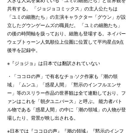
大きな人気を集めている「ユミの細胞たち」と世界観を
共有する。 「ジョジョコミックス」の主人公たちは
「ユミの細胞たち」の主演キャラクター「グウン」が設
立したグウンゲームズの職員だ。 「ユミの細胞たち」
の後の時間軸を扱っており、細胞も登場する。ネイバー
ウェブトゥーン人気順位上位圏に位置して平均星点9点
後半を記録中。
※『ジョジョ』は日本では翻訳されていない
・「ココロの声」で有名なチョ·ソク作家も「潮の領
域」「ムンユ」「惑星人間」「黙示のインフルエンサ
ー」等のスリラー作品の世界観は全て連動しており、フ
ァンはこれを「朝夕ユニバース」と呼ぶ。 能力者バト
ル物である「惑星人間」の中に「潮の領域」の人物が登
場したり、背景が映し出される。
※日本では『ココロの声』『潮の領域』『黙示のインフ