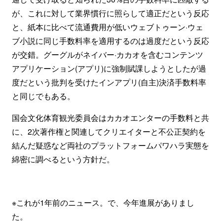
が、これに対して業界慣行に照らして適正だという反応
と、紙本に比べて流通費用が低いウェブトゥーン·ウェ
ブ小説に同じ手数料率を適用するのは過度だという反応
が交錯。グーグルがネイバー·カカオを含むコンテンツ
アプリケーション(アプリ)に強制賦課しようとしたが過
度だという批判を受けたインアプリ(自主)決済手数料率
と同じでもある。
国会文化体育観光委員会はカカオエンターの手数料と共
に、2次著作権と関連してクリエイターと不公正契約を
結んだ疑惑など両社のプラットフォームパワハラ実態を
綿密に調べるという方針だ。
※これが1年前のニュース。で、今年進展がありまし
た。