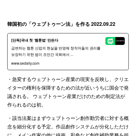
韓国初の「ウェブトゥーン法」を作る 2022.09.22
[단독]국내 첫 ‘웹툰법’ 만든다
급변하는 웹툰 산업의 현실을 반영해 창작자들의 권리를
보장하기 위한 법이 조만간 국회에서 ...
www.sedaily.com
・急変するウェブトゥーン産業の現実を反映し、クリエ
イターの権利を保障するための法が近いうちに国会で発
議される。 ウェブトゥーン産業だけのための制定法が
作られるのは初。
・該当法案はまずウェブトゥーン創作勤労者に対する概
念を細分化する予定。作品創作システムが分化しただけ
に、メイン作家の他に線画、彩色など創作補助業務を担