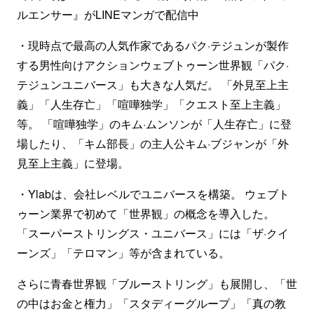
ルエンサー』がLINEマンガで配信中
・現時点で最高の人気作家であるパク·テジュンが製作
する男性向けアクションウェブトゥーン世界観「パク·
テジュンユニバース」も大きな人気だ。 「外見至上主
義」「人生存亡」「喧嘩独学」「クエスト至上主義」
等。 「喧嘩独学」のキム·ムンソンが「人生存亡」に登
場したり、「キム部長」の主人公キム·ブジャンが「外
見至上主義」に登場。
・Ylabは、会社レベルでユニバースを構築。 ウェブト
ゥーン業界で初めて「世界観」の概念を導入した。
「スーパーストリングス・ユニバース」には「ザ·クイ
ーンズ」「テロマン」等が含まれている。
さらに青春世界観「ブルーストリング」も展開し、「世
の中はお金と権力」「スタディーグループ」「真の教