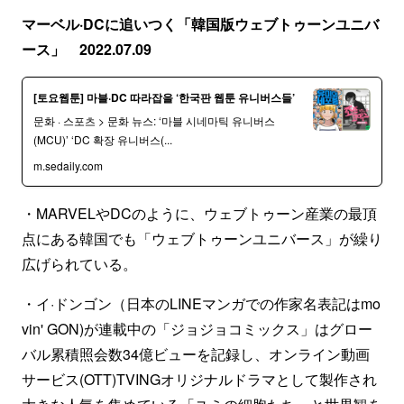
マーベル·DCに追いつく「韓国版ウェブトゥーンユニバ
ース」 2022.07.09
[토요웹툰] 마블·DC 따라잡을 ‘한국판 웹툰 유니버스들’
문화 · 스포츠 > 문화 뉴스: ‘마블 시네마틱 유니버스
(MCU)’ ‘DC 확장 유니버스(...
m.sedaily.com
・MARVELやDCのように、ウェブトゥーン産業の最頂
点にある韓国でも「ウェブトゥーンユニバース」が繰り
広げられている。
・イ·ドンゴン（日本のLINEマンガでの作家名表記はmo
vin' GON)が連載中の「ジョジョコミックス」はグロー
バル累積照会数34億ビューを記録し、オンライン動画
サービス(OTT)TVINGオリジナルドラマとして製作され