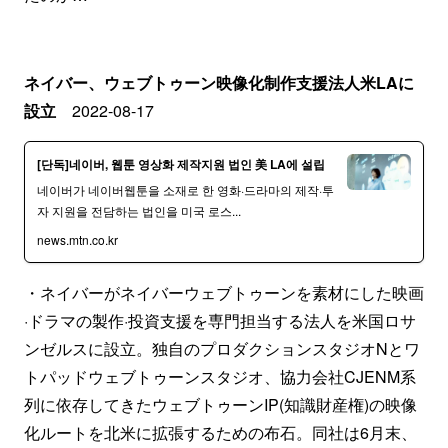
ネイバー、ウェブトゥーン映像化制作支援法人米LAに
設立
2022-08-17
[단독]네이버, 웹툰 영상화 제작지원 법인 美 LA에 설립
네이버가 네이버웹툰을 소재로 한 영화·드라마의 제작·투
자 지원을 전담하는 법인을 미국 로스...
news.mtn.co.kr
・ネイバーがネイバーウェブトゥーンを素材にした映画
·ドラマの製作·投資支援を専門担当する法人を米国ロサ
ンゼルスに設立。独自のプロダクションスタジオNとワ
トパッドウェブトゥーンスタジオ、協力会社CJENM系
列に依存してきたウェブトゥーンIP(知識財産権)の映像
化ルートを北米に拡張するための布石。同社は6月末、